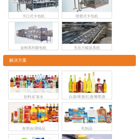
卡口式卡包机
喷胶式卡包机
金刚系列膜包机
无压力输送系统
解决方案
饮料/矿泉水
白酒/啤酒/红酒/葡萄酒
食用油/调味品
乳制品